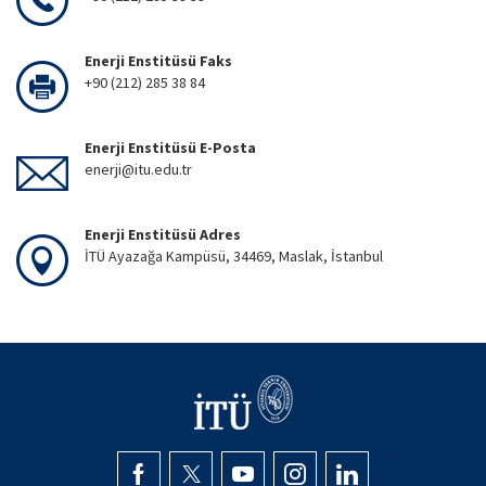
Enerji Enstitüsü Faks
+90 (212) 285 38 84
Enerji Enstitüsü E-Posta
enerji@itu.edu.tr
Enerji Enstitüsü Adres
İTÜ Ayazağa Kampüsü, 34469, Maslak, İstanbul