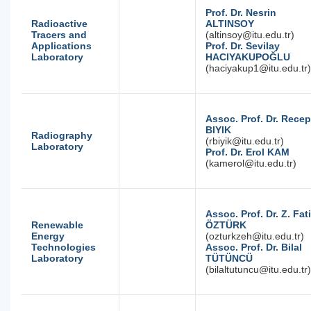
Prof. Dr. Nesrin
Radioactive
ALTINSOY
Tracers and
(altinsoy@itu.edu.tr)
Applications
Prof. Dr. Sevilay
Laboratory
HACIYAKUPOĞLU
(haciyakup1@itu.edu.tr)
Assoc. Prof. Dr. Recep
BIYIK
Radiography
(rbiyik@itu.edu.tr)
Laboratory
Prof. Dr. Erol KAM
(kamerol@itu.edu.tr)
Assoc. Prof. Dr. Z. Fat
Renewable
ÖZTÜRK
Energy
(ozturkzeh@itu.edu.tr)
Technologies
Assoc. Prof. Dr. Bilal
Laboratory
TÜTÜNCÜ
(bilaltutuncu@itu.edu.tr)