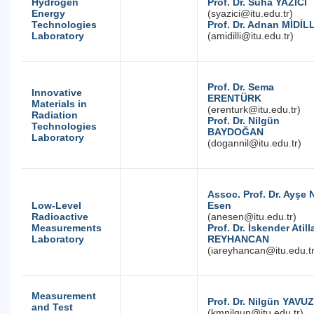
Hydrogen
Prof. Dr. Suha YAZICI
Energy
(syazici@itu.edu.tr)
Technologies
Prof. Dr. Adnan MİDİLL
Laboratory
(amidilli@itu.edu.tr)
Prof. Dr. Sema
Innovative
ERENTÜRK
Materials in
(erenturk@itu.edu.tr)
Radiation
Prof. Dr. Nilgün
Technologies
BAYDOĞAN
Laboratory
(dogannil@itu.edu.tr)
Assoc. Prof. Dr. Ayşe 
Low-Level
Esen
Radioactive
(anesen@itu.edu.tr)
Measurements
Prof. Dr. İskender Atill
Laboratory
REYHANCAN
(iareyhancan@itu.edu.tr
Measurement
Prof. Dr. Nilgün YAVUZ
and Test
(kmnilgun@itu.edu.tr)