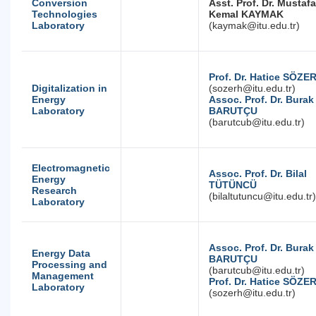
Conversion
Asst. Prof. Dr. Mustafa
Technologies
Kemal KAYMAK
Laboratory
(kaymak@itu.edu.tr)
Prof. Dr. Hatice SÖZE
Digitalization in
(sozerh@itu.edu.tr)
Energy
Assoc. Prof. Dr. Burak
Laboratory
BARUTÇU
(barutcub@itu.edu.tr)
Electromagnetic
Assoc. Prof. Dr. Bilal
Energy
TÜTÜNCÜ
Research
(bilaltutuncu@itu.edu.tr)
Laboratory
Assoc. Prof. Dr. Burak
Energy Data
BARUTÇU
Processing and
(barutcub@itu.edu.tr)
Management
Prof. Dr. Hatice SÖZE
Laboratory
(sozerh@itu.edu.tr)