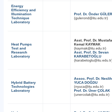
Energy
Efficiency and
Illumination
Prof. Dr. Önder GÜLE
Technique
(gulerond@itu.edu.tr)
Laboratory
Asst. Prof. Dr. Mustafa
Heat Pumps
Kemal KAYMAK
Test and
(kaymak@itu.edu.tr)
Research
Asst. Prof. Dr. Sevan
Laboratory
KARABETOĞLU
(karabetoglu@itu.edu.tr
Assoc. Prof. Dr. Nesli
Hybrid Battery
YUCA DOĞDU
Technologies
(nyuca@itu.edu.tr)
Laboratory
Prof. Dr. Üner ÇOLAK
(unercolak@itu.edu.tr)