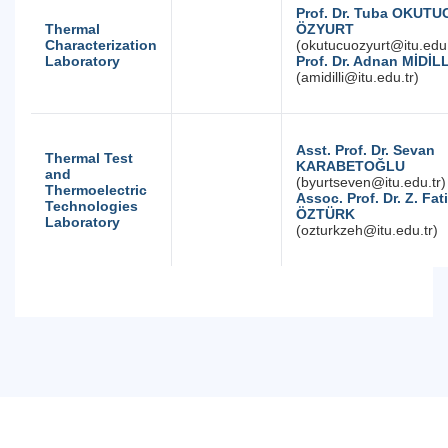
Prof. Dr. Tuba OKUTU
Thermal
ÖZYURT
Characterization
(okutucuozyurt@itu.edu.
Laboratory
Prof. Dr. Adnan MİDİLL
(amidilli@itu.edu.tr)
Asst. Prof. Dr. Sevan
Thermal Test
KARABETOĞLU
and
(byurtseven@itu.edu.tr)
Thermoelectric
Assoc. Prof. Dr. Z. Fat
Technologies
ÖZTÜRK
Laboratory
(ozturkzeh@itu.edu.tr)