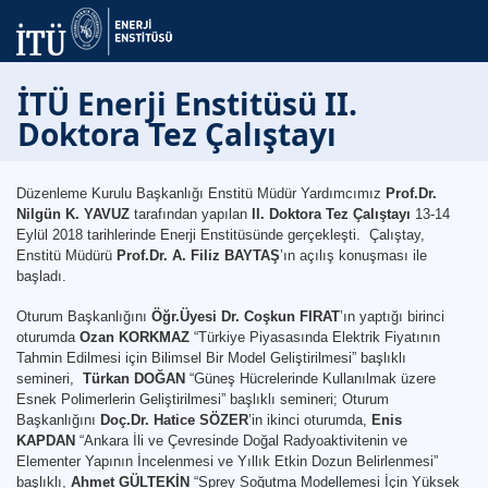
İTÜ Enerji Enstitüsü II.
Doktora Tez Çalıştayı
Düzenleme Kurulu Başkanlığı Enstitü Müdür Yardımcımız
Prof.Dr.
Nilgün K. YAVUZ
tarafından yapılan
II. Doktora Tez Çalıştayı
13-14
Eylül 2018 tarihlerinde Enerji Enstitüsünde gerçekleşti. Çalıştay,
Enstitü Müdürü
Prof.Dr. A. Filiz BAYTAŞ
’ın açılış konuşması ile
başladı.
Oturum Başkanlığını
Öğr.Üyesi Dr. Coşkun FIRAT
’ın yaptığı birinci
oturumda
Ozan KORKMAZ
“Türkiye Piyasasında Elektrik Fiyatının
Tahmin Edilmesi için Bilimsel Bir Model Geliştirilmesi” başlıklı
semineri,
Türkan DOĞAN
“Güneş Hücrelerinde Kullanılmak üzere
Esnek Polimerlerin Geliştirilmesi” başlıklı semineri; Oturum
Başkanlığını
Doç.Dr. Hatice SÖZER
’in ikinci oturumda,
Enis
KAPDAN
“Ankara İli ve Çevresinde Doğal Radyoaktivitenin ve
Elementer Yapının İncelenmesi ve Yıllık Etkin Dozun Belirlenmesi”
başlıklı,
Ahmet GÜLTEKİN
“Sprey Soğutma Modellemesi İçin Yüksek