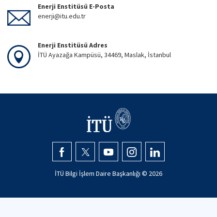
Enerji Enstitüsü E-Posta
enerji@itu.edu.tr
Enerji Enstitüsü Adres
İTÜ Ayazağa Kampüsü, 34469, Maslak, İstanbul
İTÜ Bilgi İşlem Daire Başkanlığı ©
2026