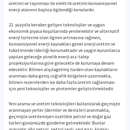
üretimi ve taşınması ile elektrik üretimi konvansiyonel
enerji alanının başlıca ilgilendiği konulardır.
21. yüzyılla beraber gelişen teknolojiler ve uygun
ekonomik piyasa koşullarında yenilenebilir ve alternatif
enerji türlerine olan ilginin artmasına rağmen,
konvansiyonel enerji kaynakları genel enerji üretim ve
tüketiminde liderliği korumaktadır ve saygın kurumlarca
yapılan geleceğe yönelik enerji arz-talep
projeksiyonlarına göre gelecekte de korumaya devam
edecektir. Bilinen alışılagelmiş türden olan kaynakların
aranması daha geniş coğrafik bölgelere uzanmakta,
bilinen rezervlerden ise daha fazla üretim sağlanması
için yeni teknolojiler ve yöntemler geliştirilmektedir.
Yeni arama ve üretim teknolojileri kullanılarak geçmişte
aranmayan yerler (derinler ve denizler) aranmakta,
geçmişte üretilemiyen özellikle petrol ve doğal gaz
türleri günümüzde gündeme gelmektedir. Bunlar
arasında; ağır petrol, petrol şeyli, şeyl gazı, kömür-