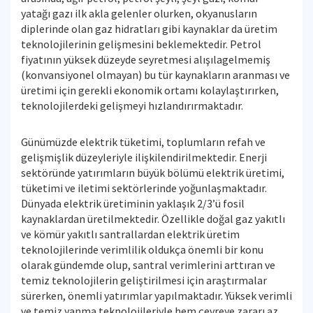
yatağı gazı ilk akla gelenler olurken, okyanusların
diplerinde olan gaz hidratları gibi kaynaklar da üretim
teknolojilerinin gelişmesini beklemektedir. Petrol
fiyatının yüksek düzeyde seyretmesi alışılagelmemiş
(konvansiyonel olmayan) bu tür kaynakların aranması ve
üretimi için gerekli ekonomik ortamı kolaylaştırırken,
teknolojilerdeki gelişmeyi hızlandırırmaktadır.
Günümüzde elektrik tüketimi, toplumların refah ve
gelişmişlik düzeyleriyle ilişkilendirilmektedir. Enerji
sektöründe yatırımların büyük bölümü elektrik üretimi,
tüketimi ve iletimi sektörlerinde yoğunlaşmaktadır.
Dünyada elektrik üretiminin yaklaşık 2/3’ü fosil
kaynaklardan üretilmektedir. Özellikle doğal gaz yakıtlı
ve kömür yakıtlı santrallardan elektrik üretim
teknolojilerinde verimlilik oldukça önemli bir konu
olarak gündemde olup, santral verimlerini arttıran ve
temiz teknolojilerin geliştirilmesi için araştırmalar
sürerken, önemli yatırımlar yapılmaktadır. Yüksek verimli
ve temiz yanma teknolojileriyle hem çevreye zararı az,