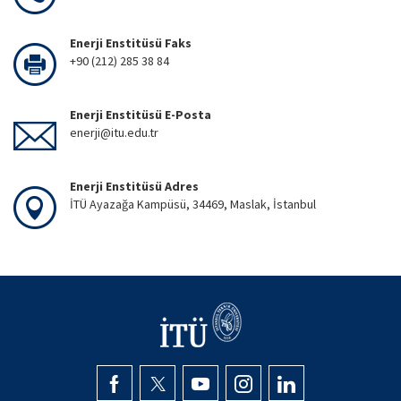
Enerji Enstitüsü Faks
+90 (212) 285 38 84
Enerji Enstitüsü E-Posta
enerji@itu.edu.tr
Enerji Enstitüsü Adres
İTÜ Ayazağa Kampüsü, 34469, Maslak, İstanbul