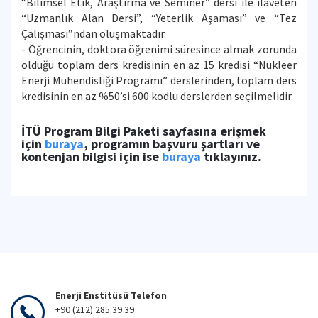
“Bilimsel Etik, Araştırma ve Seminer” dersi ile ilaveten
“Uzmanlık Alan Dersi”, “Yeterlik Aşaması” ve “Tez
Çalışması”ndan oluşmaktadır.
- Öğrencinin, doktora öğrenimi süresince almak zorunda
olduğu toplam ders kredisinin en az 15 kredisi “Nükleer
Enerji Mühendisliği Programı” derslerinden, toplam ders
kredisinin en az %50’si 600 kodlu derslerden seçilmelidir.
İTÜ Program Bilgi Paketi sayfasına erişmek
için
buraya
, programın başvuru şartları ve
kontenjan bilgisi için ise
buraya
tıklayınız.
Enerji Enstitüsü Telefon
+90 (212) 285 39 39