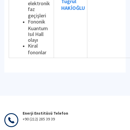
Tuğrul
elektronik
HAKİOĞLU
faz
geçişleri
Fononik
Kuantum
Isıl Hall
olayı
Kiral
fononlar
Enerji Enstitüsü Telefon
+90 (212) 285 39 39