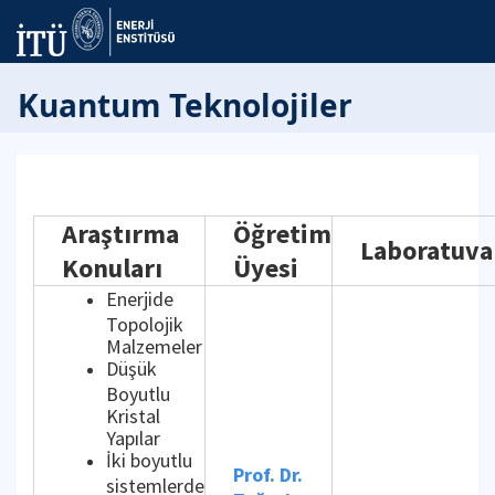
Kuantum Teknolojiler
Araştırma
Öğretim
Laboratuva
Konuları
Üyesi
Enerjide
Topolojik
Malzemeler
Düşük
Boyutlu
Kristal
Yapılar
İki boyutlu
Prof. Dr.
sistemlerde