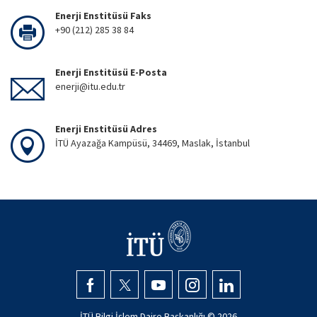
Enerji Enstitüsü Faks
+90 (212) 285 38 84
Enerji Enstitüsü E-Posta
enerji@itu.edu.tr
Enerji Enstitüsü Adres
İTÜ Ayazağa Kampüsü, 34469, Maslak, İstanbul
İTÜ Bilgi İşlem Daire Başkanlığı ©
2026