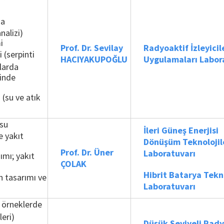
ma
nalizi)
i
Prof. Dr. Sevilay
Radyoaktif İzleyicil
 (serpinti
HACIYAKUPOĞLU
Uygulamaları Labor
alarda
inde
 (su ve atık
 su
İleri Güneş Enerjisi
e yakıt
Dönüşüm Teknolojil
Prof. Dr. Üner
Laboratuvarı
ımı; yakıt
ÇOLAK
Hibrit Batarya Tekno
 tasarımı ve
Laboratuvarı
l örneklerde
eri)
Düşük Seviyeli Rady