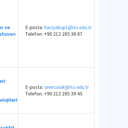
er ve
E-posta:
haciyakup1@itu.edu.tr
atuvarı
Telefon:
+90 212 285 38 87
eri
E-posta:
unercolak@itu.edu.tr
Telefon:
+90 212 285 39 45
lojileri
oaktif