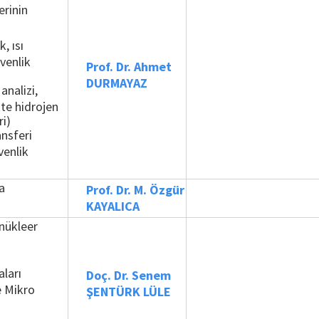
erinin
, ısı
üvenlik
Prof. Dr. Ahmet
DURMAYAZ
analizi,
kte hidrojen
ri)
ansferi
venlik
a
Prof. Dr. M. Özgür
KAYALICA
 nükleer
ları
Doç. Dr. Senem
e Mikro
ŞENTÜRK LÜLE