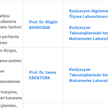
Radyasyon Algılama
tkisi
Ölçme Laboratuvarı
kullanıma
Prof. Dr. Nilgün
erin Sentezi
BAYDOĞAN
Radyasyon
Teknolojilerinde Yen
i portlarda
Malzemeler
Laborat
lmesi
n dizaynı,
lzeme üretimi
Radyasyon
 ve
Prof. Dr. Sema
Teknolojilerinde Yen
ERENTÜRK
Malzemeler
Laborat
zemelerinin
rizasyonu,
geri kazanımı
işlemleri,