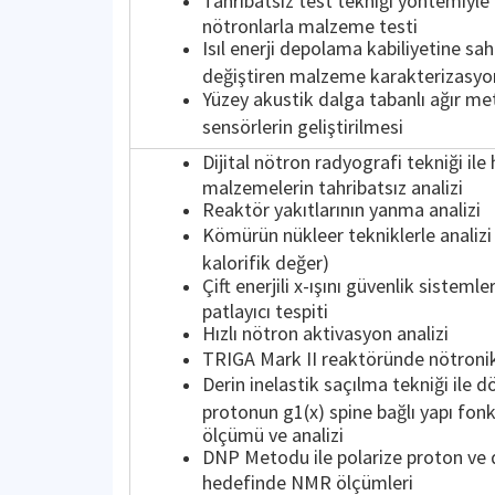
Tahribatsız test tekniği yöntemiyle
nötronlarla malzeme testi
Isıl enerji depolama kabiliyetine sah
değiştiren malzeme karakterizasyo
Yüzey akustik dalga tabanlı ağır me
sensörlerin geliştirilmesi
Dijital nötron radyografi tekniği ile
malzemelerin tahribatsız analizi
Reaktör yakıtlarının yanma analizi
Kömürün nükleer tekniklerle analizi 
kalorifik değer)
Çift enerjili x-ışını güvenlik sistemle
patlayıcı tespiti
Hızlı nötron aktivasyon analizi
TRIGA Mark II reaktöründe nötronik
Derin inelastik saçılma tekniği ile 
protonun g1(x) spine bağlı yapı fonk
ölçümü ve analizi
DNP Metodu ile polarize proton ve
hedefinde NMR ölçümleri