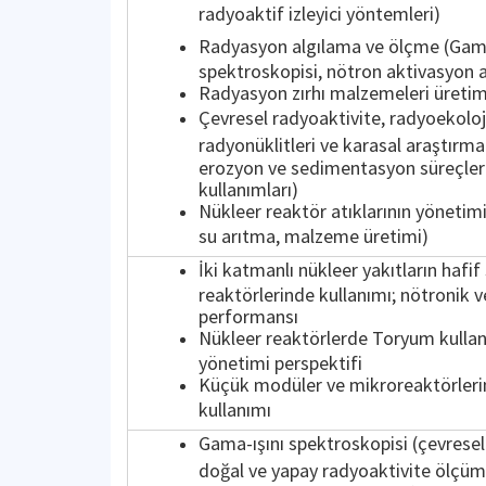
radyoaktif izleyici yöntemleri)
Radyasyon algılama ve ölçme (Ga
spektroskopisi, nötron aktivasyon a
Radyasyon zırhı malzemeleri üretim
Çevresel radyoaktivite, radyoekoloji
radyonüklitleri ve karasal araştırm
erozyon ve sedimentasyon süreçler
kullanımları)
Nükleer reaktör atıklarının yönetimi
su arıtma, malzeme üretimi)
İki katmanlı nükleer yakıtların hafif
reaktörlerinde kullanımı; nötronik v
performansı
Nükleer reaktörlerde Toryum kullan
yönetimi perspektifi
Küçük modüler ve mikroreaktörlerin
kullanımı
Gama-ışını spektroskopisi (çevrese
doğal ve yapay radyoaktivite ölçüml