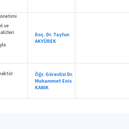
yönetimi
el ve
lizleri
Doç. Dr. Tayfun
AKYÜREK
yla
eaktör
Öğr. Görevlisi Dr.
Muhammet Enis
KANIK