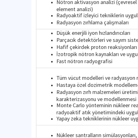
Nötron aktivasyon analizi (çevresel
element analizi)
Radyoaktif izleyici tekniklerin uyg
Radyasyon zırhlama çalışmaları
Düşük enerjili iyon hızlandırıcıları
Parçacık detektörleri ve sayım sist
Hafif çekirdek proton reaksiyonları
İzotropik nötron kaynakları ve uygu
Fast nötron radyografisi
Tüm vücut modelleri ve radyasyon ri
Hastaya özel dozimetrik modellem
Radyasyon zırh malzemeleri üretimi
karakterizasyonu ve modellenmesi
Monte Carlo yönteminin nükleer re
radyoaktif atık yönetimindeki uygu
Yapay zeka tekniklerinin nükleer uy
Nükleer santralların simülasyonları,