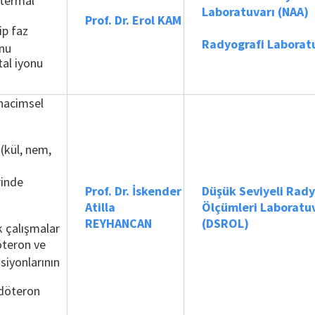
 termal
Laboratuvarı (NAA)
Prof. Dr. Erol KAM
ip faz
Radyografi Laborat
nu
tal iyonu
 hacimsel
(kül, nem,
rinde
Prof. Dr. İskender
Düşük Seviyeli Rady
Atilla
Ölçümleri Laboratu
REYHANCAN
(DSROL)
 çalışmalar
döteron ve
siyonlarının
 döteron