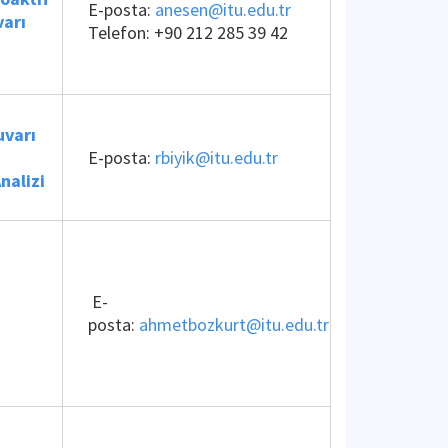
E-posta:
anesen@itu.edu.tr
varı
Telefon:
+90 212 285 39 42
uvarı
E-posta:
rbiyik@itu.edu.tr
nalizi
E-
posta:
ahmetbozkurt@itu.edu.tr