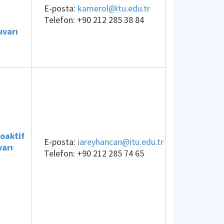
E-posta:
kamerol@itu.edu.tr
Telefon:
+90 212 285 38 84
uvarı
oaktif
E-posta:
iareyhancan@itu.edu.tr
varı
Telefon:
+90 212 285 74 65