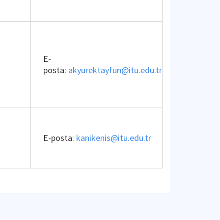
E-
posta:
akyurektayfun@itu.edu.tr
E-posta:
kanikenis@itu.edu.tr