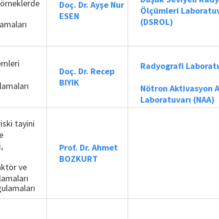
 örneklerde
Doç. Dr. Ayşe Nur
Ölçümleri Laboratu
ESEN
(DSROL)
ulamaları
emleri
Radyografi Laborat
Doç. Dr. Recep
BIYIK
lamaları
Nötron Aktivasyon A
Laboratuvarı (NAA)
ski tayini
e
,
Prof. Dr. Ahmet
BOZKURT
aktör ve
lamaları
gulamaları