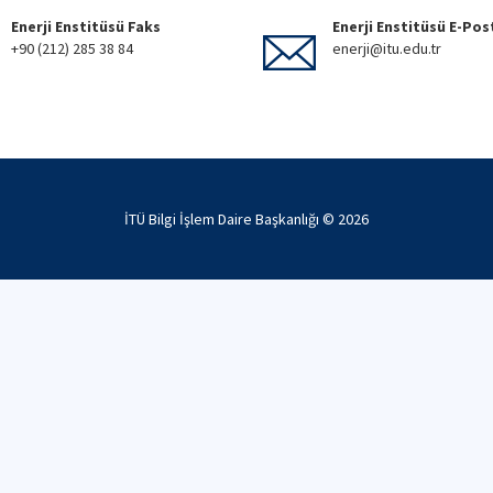
Enerji Enstitüsü Faks
Enerji Enstitüsü E-Pos
+90 (212) 285 38 84
enerji@itu.edu.tr
İTÜ Bilgi İşlem Daire Başkanlığı ©
2026