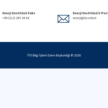
Enerji Enstitüsü Faks
Enerji Enstitüsü E-Pos
+90 (212) 285 38 84
enerji@itu.edu.tr
İTÜ Bilgi İşlem Daire Başkanlığı ©
2026